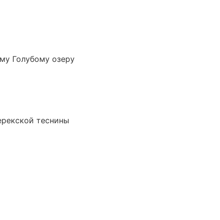
му Голубому озеру
ерекской теснины